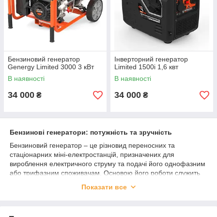
Бензиновий генератор
Інверторний генератор
Genergy Limited 3000 3 кВт
Limited 1500і 1,6 квт
В наявності
В наявності
34 000
34 000
₴
₴
Бензинові генератори: потужність та зручність
Бензиновий генератор – це різновид переносних та
стаціонарних міні-електростанцій, призначених для
вироблення електричного струму та подачі його однофазним
або трифазним споживачам. Основою його роботи служить
двигун внутрішнього згоряння, який використовує бензин як
Показати все
паливо. Механічна енергія двигуна перетворюється на
електричну за допомогою альтернатора.
Де застосовуються бензинові генератори?