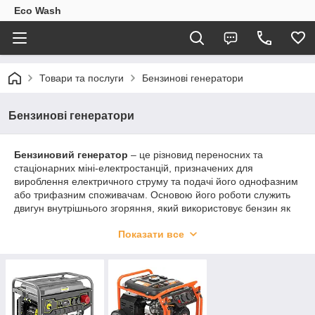
Eco Wash
Товари та послуги
Бензинові генератори
Бензинові генератори
Бензиновий генератор
– це різновид переносних та
стаціонарних міні-електростанцій, призначених для
вироблення електричного струму та подачі його однофазним
або трифазним споживачам. Основою його роботи служить
двигун внутрішнього згоряння, який використовує бензин як
паливо. При виборі бензинового генератора важливо
Показати все
врахувати ваші потреби в потужності та функціоналі, щоб він
найкраще служив вашим цілям.