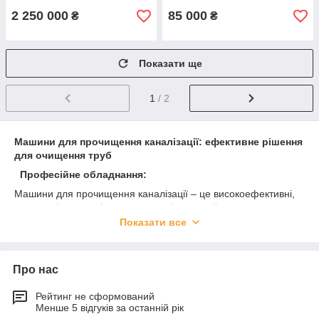
2 250 000
85 000
₴
₴
Показати ще
1
/ 2
Машини для прочищення каналізації: ефективне рішення
для очищення труб
Професійне обладнання:
Машини для прочищення каналізації – це високоефективні,
компактні та зручні у використанні пристрої з оптимальними
робочими характеристиками. Вони призначені для
Показати все
професійного промивання та прочищення каналізації та
інших труб діаметром від 50 до 1200 мм та довжиною до 150
м. Це ідеальне обладнання для підрядних організацій,
Про нас
житлово-комунальних служб, водоканалів та промислових
підприємств.
Рейтинг не сформований
Багатофункціональне застосування:
Менше 5 відгуків за останній рік