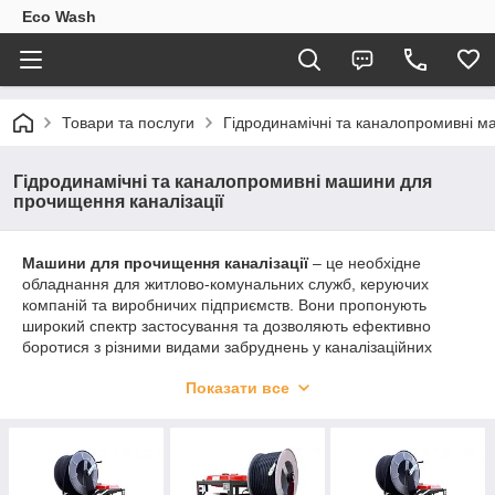
Eco Wash
Товари та послуги
Гідродинамічні та каналопромивні м
Гідродинамічні та каналопромивні машини для
прочищення каналізації
Машини для прочищення каналізації
– це необхідне
обладнання для житлово-комунальних служб, керуючих
компаній та виробничих підприємств. Вони пропонують
широкий спектр застосування та дозволяють ефективно
боротися з різними видами забруднень у каналізаційних
системах.
Виберіть відповідну модель для ваших
Показати все
завдань та забезпечте безперебійне функціонування
ваших комунікацій.