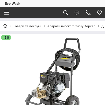
Eco Wash
Товари та послуги
Апарати високого тиску Керхер
Д
–3%