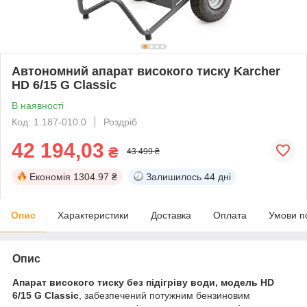
Автономний апарат високого тиску Karcher
HD 6/15 G Classic
В наявності
Код: 1.187-010.0
Роздріб
42 194,03
₴
43 499 ₴
Економія
1304.97 ₴
Залишилось
44 дні
Опис
Характеристики
Доставка
Оплата
Умови п
Опис
Апарат високого тиску без підігріву води, модель HD
6/15 G Classic
, забезпечений потужним бензиновим