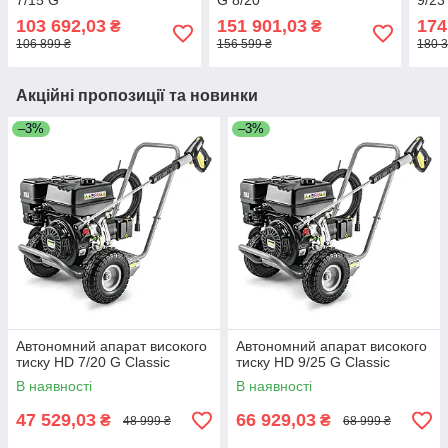
7/15 G
G 8/20
9/23
103 692,03
151 901,03
174
₴
₴
106 899 ₴
156 599 ₴
180 3
Акційні пропозиції та новинки
–3%
–3%
Автономний апарат високого
Автономний апарат високого
тиску HD 7/20 G Classic
тиску HD 9/25 G Classic
В наявності
В наявності
47 529,03
66 929,03
₴
₴
48 999 ₴
68 999 ₴