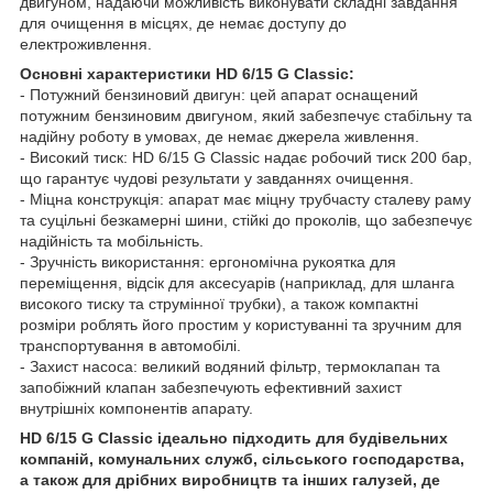
двигуном, надаючи можливість виконувати складні завдання
для очищення в місцях, де немає доступу до
електроживлення.
Основні характеристики HD 6/15 G Classic:
- Потужний бензиновий двигун: цей апарат оснащений
потужним бензиновим двигуном, який забезпечує стабільну та
надійну роботу в умовах, де немає джерела живлення.
- Високий тиск: HD 6/15 G Classic надає робочий тиск 200 бар,
що гарантує чудові результати у завданнях очищення.
- Міцна конструкція: апарат має міцну трубчасту сталеву раму
та суцільні безкамерні шини, стійкі до проколів, що забезпечує
надійність та мобільність.
- Зручність використання: ергономічна рукоятка для
переміщення, відсік для аксесуарів (наприклад, для шланга
високого тиску та струмінної трубки), а також компактні
розміри роблять його простим у користуванні та зручним для
транспортування в автомобілі.
- Захист насоса: великий водяний фільтр, термоклапан та
запобіжний клапан забезпечують ефективний захист
внутрішніх компонентів апарату.
HD 6/15 G Classic ідеально підходить для будівельних
компаній, комунальних служб, сільського господарства,
а також для дрібних виробництв та інших галузей, де