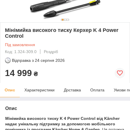
Мінімийка високого тиску Керхер K 4 Power
Control
Під замовлення
Код: 1.324-309.0
Роздріб
Відправка з
24 серпня 2026
14 999
₴
Опис
Характеристики
Доставка
Оплата
Умови п
Опис
Мінімийка високого тиску K 4 Power Control від Kärcher
надає унікальну підтримку за допомогою мобільного
помічника із програми Kärcher Home & Garden.
Ця потужна