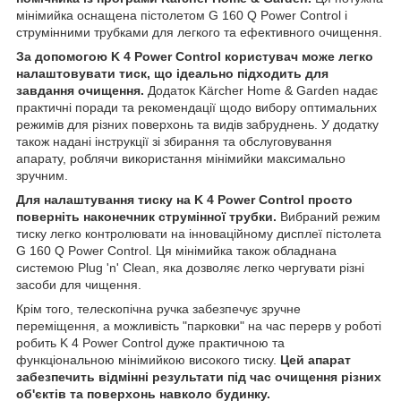
мінімийка оснащена пістолетом G 160 Q Power Control і
струмінними трубками для легкого та ефективного очищення.
За допомогою K 4 Power Control користувач може легко
налаштовувати тиск, що ідеально підходить для
завдання очищення.
Додаток Kärcher Home & Garden надає
практичні поради та рекомендації щодо вибору оптимальних
режимів для різних поверхонь та видів забруднень. У додатку
також надані інструкції зі збирання та обслуговування
апарату, роблячи використання мінімийки максимально
зручним.
Для налаштування тиску на K 4 Power Control просто
поверніть наконечник струмінної трубки.
Вибраний режим
тиску легко контролювати на інноваційному дисплеї пістолета
G 160 Q Power Control. Ця мінімийка також обладнана
системою Plug 'n' Clean, яка дозволяє легко чергувати різні
засоби для чищення.
Крім того, телескопічна ручка забезпечує зручне
переміщення, а можливість "парковки" на час перерв у роботі
робить K 4 Power Control дуже практичною та
функціональною мінімийкою високого тиску.
Цей апарат
забезпечить відмінні результати під час очищення різних
об'єктів та поверхонь навколо будинку.