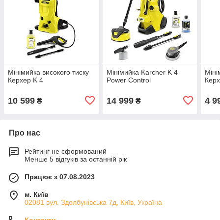
Мінімийка високого тиску
Мінімийка Karcher K 4
Міні
Керхер K 4
Power Control
Керх
10 599
14 999
4 9
₴
₴
Про нас
Рейтинг не сформований
Менше 5 відгуків за останній рік
Працює з 07.08.2023
м. Київ
02081 вул. Здолбунівська 7д, Київ, Україна
Контакти