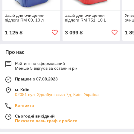
Засіб для очищення
Засіб для очищення
Унів
підлоги RM 69, 10 л
підлоги RM 751, 10 L
очищ
1 125
3 099
1 8
₴
₴
Про нас
Рейтинг не сформований
Менше 5 відгуків за останній рік
Працює з 07.08.2023
м. Київ
02081 вул. Здолбунівська 7д, Київ, Україна
Контакти
Сьогодні вихідний
Показати весь графік роботи