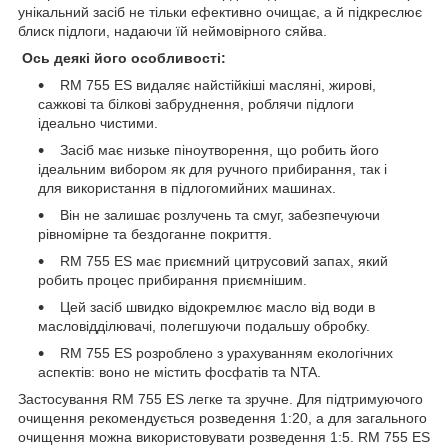
унікальний засіб не тільки ефективно очищає, а й підкреслює
блиск підлоги, надаючи їй неймовірного сяйва.
Ось деякі його особливості:
RM 755 ES видаляє найстійкіші масляні, жирові,
сажкові та білкові забруднення, роблячи підлоги
ідеально чистими.
Засіб має низьке піноутворення, що робить його
ідеальним вибором як для ручного прибирання, так і
для використання в підлогомийних машинах.
Він не залишає розлучень та смуг, забезпечуючи
рівномірне та бездоганне покриття.
RM 755 ES має приємний цитрусовий запах, який
робить процес прибирання приємнішим.
Цей засіб швидко відокремлює масло від води в
масловідділювачі, полегшуючи подальшу обробку.
RM 755 ES розроблено з урахуванням екологічних
аспектів: воно не містить фосфатів та NTA.
Застосування RM 755 ES легке та зручне. Для підтримуючого
очищення рекомендується розведення 1:20, а для загального
очищення можна використовувати розведення 1:5. RM 755 ES