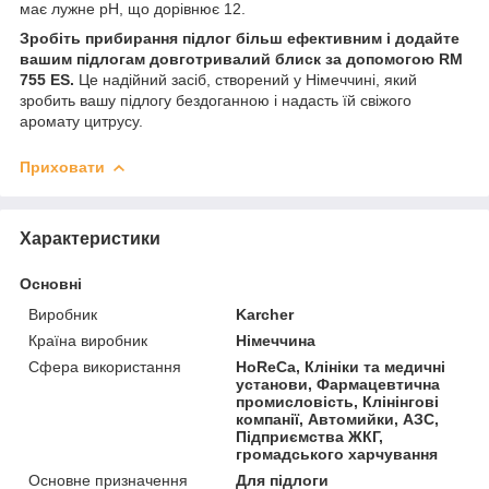
має лужне pH, що дорівнює 12.
Зробіть прибирання підлог більш ефективним і додайте
вашим підлогам довготривалий блиск за допомогою RM
755 ES.
Це надійний засіб, створений у Німеччині, який
зробить вашу підлогу бездоганною і надасть їй свіжого
аромату цитрусу.
Приховати
Характеристики
Основні
Виробник
Karcher
Країна виробник
Німеччина
Сфера використання
HoReCa, Клініки та медичні
установи, Фармацевтична
промисловість, Клінінгові
компанії, Автомийки, АЗС,
Підприємства ЖКГ,
громадського харчування
Основне призначення
Для підлоги