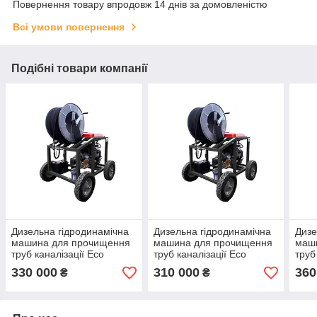
Повернення товару впродовж 14 днів за домовленістю
Всі умови повернення
Подібні товари компанії
Дизельна гідродинамічна
Дизельна гідродинамічна
Дизе
машина для прочищення
машина для прочищення
маш
труб каналізації Eco
труб каналізації Eco
труб
253530D
302020D
552
330 000
310 000
360
₴
₴