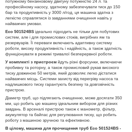
потужному бензиновому двигуну потужністю 24 л. та
професійному насосу, здатному забезпечувати тиск до 150
бар та продуктивність у 3000 л/год, ця машина здатна з
легкістю справлятися із завданнями очищення навіть у
найважчих умовах.
Eco 501524BS
ідеально підходить не тільки для побутових
систем, але і для промислових стоків, вигрібних ям та
резервуарів. Її переваги включають адаптивну систему
роботи, високу продуктивність і надійність, а також здатність
функціонувати в режимі тривалої безперервної роботи.
У комплекті з пристроєм
йдуть різні форсунки, включаючи
пробивну та роторну, а також промисловий рукав високого
тиску довжиною 50 метрів, який дозволяє легко дістатися
найважчих місць. Системи захисту від перегріву насоса та
надлишкового тиску гарантують безпеку та довговічність
пристрою.
Діаметр труб, що підлягають очищенню, може досягати 350
мм, що робить цю машину ідеальним вибором для різних
завдань. В арсеналі пристрою також є манометр, фільтр,
акумулятор та байпас для регулювання тиску, що робить
роботу з машиною зручною та ефективною.
В цілому, машина для прочищення труб Eco 501524BS -