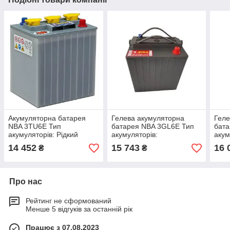
Акумуляторна батарея
Гелева акумуляторна
Геле
NBA 3TU6E Тип
батарея NBA 3GL6E Тип
бат
акумуляторів: Рідкий
акумуляторів:
акум
електроліт, Ємність С5,
Гелеподібний електроліт
Геле
14 452
15 743
16 
₴
₴
А·год: 180, Ємність С20,
(GEL), Ємність С5, А·год:
(GEL
А·ч:
180,
85,
Про нас
Рейтинг не сформований
Менше 5 відгуків за останній рік
Працює з 07.08.2023