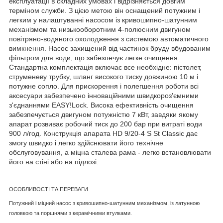
експлуатації в складних умовах і відрізняється довгим
терміном служби. З цією метою він оснащений потужним і
легким у налаштуванні насосом із кривошипно-шатунним
механізмом та низькооборотним 4-полюсним двигуном
повітряно-водяного охолодження з системою автоматичного
вимкнення. Насос захищений від частинок бруду вбудованим
фільтром для води, що забезпечує легке очищення.
Стандартна комплектація включає все необхідне: пістолет,
струменеву трубку, шланг високого тиску довжиною 10 м і
потужне сопло. Для прискорення і полегшення роботи всі
аксесуари забезпечено інноваційними швидкороз'ємними
з'єднаннями EASY!Lock. Висока ефективність очищення
забезпечується двигуном потужністю 7 кВт, завдяки якому
апарат розвиває робочий тиск до 200 бар при витраті води
900 л/год. Конструкція апарата HD 9/20-4 S St Classic дає
змогу швидко і легко здійснювати його технічне
обслуговування, а міцна сталева рама - легко встановлювати
його на стіні або на підлозі.
ОСОБЛИВОСТІ ТА ПЕРЕВАГИ
Потужний і міцний насос з кривошипно-шатунним механізмом, із латунною
головкою та поршнями з керамічними втулками.