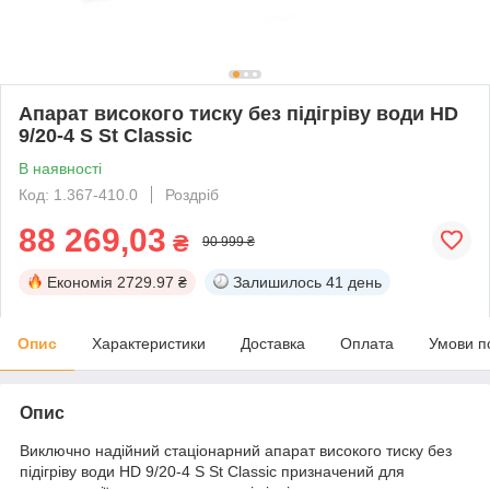
Апарат високого тиску без підігріву води HD
9/20-4 S St Classic
В наявності
Код: 1.367-410.0
Роздріб
88 269,03
₴
90 999 ₴
Економія
2729.97 ₴
Залишилось
41 день
Опис
Характеристики
Доставка
Оплата
Умови п
Опис
Виключно надійний стаціонарний апарат високого тиску без
підігріву води HD 9/20-4 S St Classic призначений для