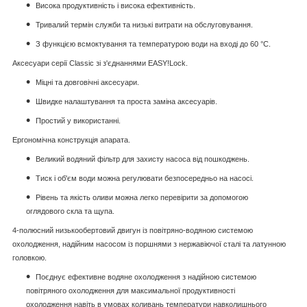
Висока продуктивність і висока ефективність.
Тривалий термін служби та низькі витрати на обслуговування.
З функцією всмоктування та температурою води на вході до 60 °C.
Аксесуари серії Classic зі з'єднаннями EASY!Lock.
Міцні та довговічні аксесуари.
Швидке налаштування та проста заміна аксесуарів.
Простий у використанні.
Ергономічна конструкція апарата.
Великий водяний фільтр для захисту насоса від пошкоджень.
Тиск і об'єм води можна регулювати безпосередньо на насосі.
Рівень та якість оливи можна легко перевірити за допомогою
оглядового скла та щупа.
4-полюсний низькообертовий двигун із повітряно-водяною системою
охолодження, надійним насосом із поршнями з нержавіючої сталі та латунною
головкою.
Поєднує ефективне водяне охолодження з надійною системою
повітряного охолодження для максимальної продуктивності
охолодження навіть в умовах коливань температури навколишнього