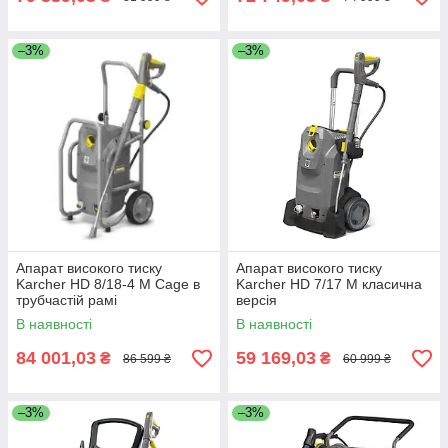
–3%
–3%
Апарат високого тиску
Апарат високого тиску
Karcher HD 8/18-4 M Cage в
Karcher HD 7/17 M класична
трубчастій рамі
версія
В наявності
В наявності
84 001,03
59 169,03
₴
₴
86 599 ₴
60 999 ₴
–3%
–3%