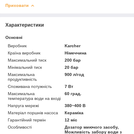
Приховати
Характеристики
Основні
Виробник
Karcher
Країна виробник
Німеччина
Максимальний тиск
200 бар
Мінімальний тиск
20 бар
Максимальна
900 л/год
продуктивність
Споживана потужність
7 Вт
Максимальна
60 град.
температура води на вході
Напруга мережі
380~400 В
Матеріал поршнів насоса
Кераміка
Гарантійний термін
12 міс
Особливості
Дозатор миючого засобу,
Можливість забору води з