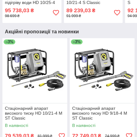
підігріву води HD 10/25-4
10/21-4 S Classic
S
S St Classic
95 738,03
89 239,03
92 
₴
₴
98 699 ₴
91 999 ₴
94 99
Акційні пропозиції та новинки
–3%
–3%
Cтаціонарний апарат
Стаціонарний апарат
високого тиску HD 10/21-4 M
високого тиску HD 9/18-4 M
ST Classic
ST Classic
В наявності
В наявності
79 539,03
72 749,03
₴
₴
81 999 ₴
74 999 ₴