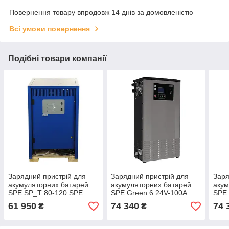
Повернення товару впродовж 14 днів за домовленістю
Всі умови повернення
Подібні товари компанії
Зарядний пристрій для
Зарядний пристрій для
Заря
акумуляторних батарей
акумуляторних батарей
акум
SPE SP_T 80-120 SPE
SPE Green 6 24V-100A
SPE 
SPE
SPE
61 950
74 340
74 
₴
₴