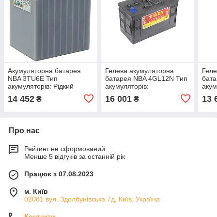
Акумуляторна батарея
Гелева акумуляторна
Геле
NBA 3TU6E Тип
батарея NBA 4GL12N Тип
бат
акумуляторів: Рідкий
акумуляторів:
акум
електроліт, Ємність С5,
Гелеподібний електроліт
Геле
14 452
16 001
13 
₴
₴
А·год: 180, Ємність С20,
(GEL), Ємність С5, А·год:
(GEL
А·ч:
85,
65,
Про нас
Рейтинг не сформований
Менше 5 відгуків за останній рік
Працює з 07.08.2023
м. Київ
02081 вул. Здолбунівська 7д, Київ, Україна
Контакти