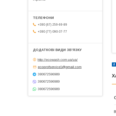
+380 (67) 259-69-89
+380 (77) 090-37-77
http://ecowash.com.ua/ua/
ecoprofservice1@gmail.com
380672596989
Х
380672596989
380672596989
В