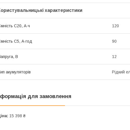
Користувальницькі характеристики
мність С20, А·ч
120
мність С5, А·год
90
апруга, В
12
ип акумуляторів
Рідкий е
нформація для замовлення
іна:
15 398 ₴