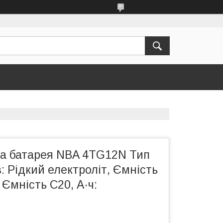
а батарея NBA 4TG12N Тип
: Рідкий електроліт, Ємність
, Ємність С20, А·ч: