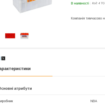
В наявності
Код:
4 TG
Компанія тимчасово 
арактеристики
Основні атрибути
иробник
NBA