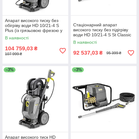
Апарат високого тиску без
Стаціонарний апарат
обігріву води HD 10/21-4 S
високого тиску без підігріву
Plus (із грязьовою фрезою у
води HD 10/21-4 S St Classic
комплекті)
В наявності
В наявності
104 759,03
₴
92 537,03
₴
95 399 ₴
107 999 ₴
–3%
–3%
Апарат високого тиск HD