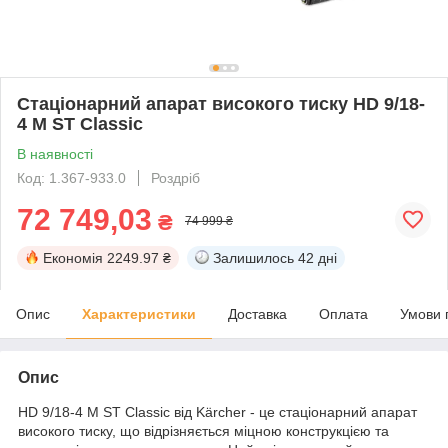
Стаціонарний апарат високого тиску HD 9/18-
4 M ST Classic
В наявності
Код: 1.367-933.0
Роздріб
72 749,03
₴
74 999 ₴
Економія
2249.97 ₴
Залишилось
42 дні
Опис
Характеристики
Доставка
Оплата
Умови 
Опис
HD 9/18-4 M ST Classic від Kärcher - це стаціонарний апарат
високого тиску, що відрізняється міцною конструкцією та