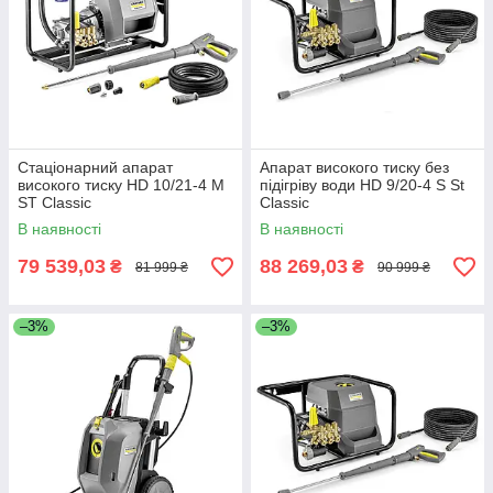
Cтаціонарний апарат
Апарат високого тиску без
високого тиску HD 10/21-4 M
підігріву води HD 9/20-4 S St
ST Classic
Classic
В наявності
В наявності
79 539,03
88 269,03
₴
₴
81 999 ₴
90 999 ₴
–3%
–3%