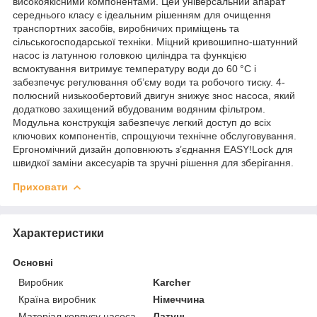
високоякісними компонентами. Цей універсальний апарат
середнього класу є ідеальним рішенням для очищення
транспортних засобів, виробничих приміщень та
сільськогосподарської техніки. Міцний кривошипно-шатунний
насос із латунною головкою циліндра та функцією
всмоктування витримує температуру води до 60 °C і
забезпечує регулювання об’єму води та робочого тиску. 4-
полюсний низькообертовий двигун знижує знос насоса, який
додатково захищений вбудованим водяним фільтром.
Модульна конструкція забезпечує легкий доступ до всіх
ключових компонентів, спрощуючи технічне обслуговування.
Ергономічний дизайн доповнюють з’єднання EASY!Lock для
швидкої заміни аксесуарів та зручні рішення для зберігання.
Приховати
Характеристики
Основні
Виробник
Karcher
Країна виробник
Німеччина
Матеріал корпусу насоса
Латунь