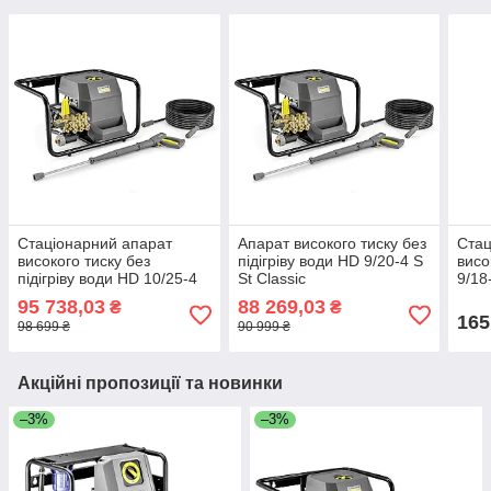
Стаціонарний апарат
Апарат високого тиску без
Стац
високого тиску без
підігріву води HD 9/20-4 S
висо
підігріву води HD 10/25-4
St Classic
9/18
S St Classic
95 738,03
88 269,03
₴
₴
165
98 699 ₴
90 999 ₴
Акційні пропозиції та новинки
–3%
–3%