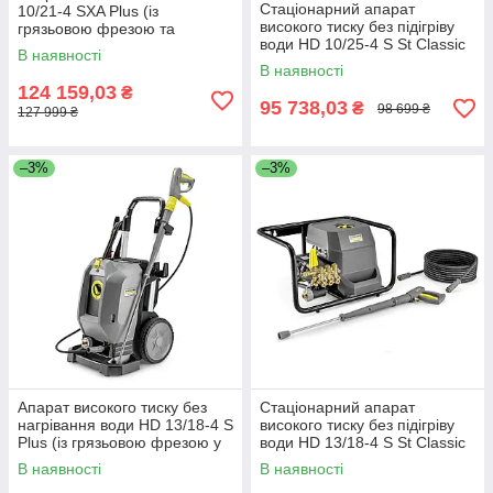
Стаціонарний апарат
10/21-4 SXA Plus (із
високого тиску без підігріву
грязьовою фрезою та
води HD 10/25-4 S St Classic
автоматичним барабаном
В наявності
для шлангу у комплекті)
В наявності
124 159,03
₴
95 738,03
₴
98 699 ₴
127 999 ₴
–3%
–3%
Апарат високого тиску без
Стаціонарний апарат
нагрівання води HD 13/18-4 S
високого тиску без підігріву
Plus (із грязьовою фрезою у
води HD 13/18-4 S St Classic
комплекті)
В наявності
В наявності