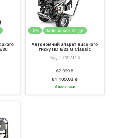
і
–3%
Залишилось 42 дні
сокого
Автономний апарат високого
8/20
тиску HD 8/23 G Classic
1.187-012.0
62 999 ₴
61 109,03 ₴
В наявності