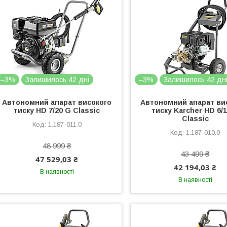
–3%
Залишилось 42 дні
–3%
Залишилось 42 дн
Автономний апарат високого
Автономний апарат ви
тиску HD 7/20 G Classic
тиску Karcher HD 6/
Classic
1.187-011.0
1.187-010.0
48 999 ₴
43 499 ₴
47 529,03 ₴
42 194,03 ₴
В наявності
В наявності