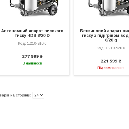
Автономний апарат високого
Бензиновий апарат ви
тиску HDS 8/20 D
тиску з підігрівом во
8/20 g
1.210-910.0
1.210-920.0
277 999 ₴
221 599 ₴
В наявності
Під замовлення