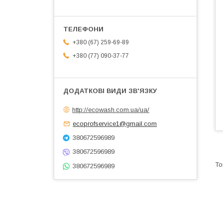
+380 (67) 259-69-89
+380 (77) 090-37-77
http://ecowash.com.ua/ua/
ecoprofservice1@gmail.com
380672596989
380672596989
380672596989