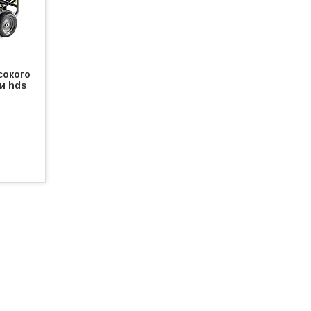
сокого
ди hds