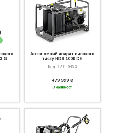
і
сокого
Автономний апарат високого
23 G
тиску HDS 1000 DE
1.811-943.0
479 999 ₴
В наявності