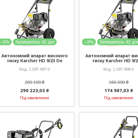
–3%
Залишилось 42 дні
–3%
Залишилось 42 дн
Автономний апарат високого
Автономний апарат ви
тиску Karcher HD 9/23 De
тиску Karcher HD 9/
1.187-907.0
1.187-906.0
299 199 ₴
180 399 ₴
290 223,03 ₴
174 987,03 ₴
Під замовлення
Під замовлення