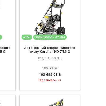
і
–3%
Залишилось 42 дні
сокого
Автономний апарат високого
15 G
тиску Karcher HD 7/15 G
1.187-903.0
106 899 ₴
103 692,03 ₴
Під замовлення