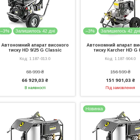
–3%
Залишилось 42 дні
–3%
Залишилось 42 дн
Автономний апарат високого
Автономний апарат ви
тиску HD 9/25 G Classic
тиску Karcher HD G 
1.187-013.0
1.187-904.0
68 999 ₴
156 599 ₴
66 929,03 ₴
151 901,03 ₴
В наявності
Під замовлення
Новинка